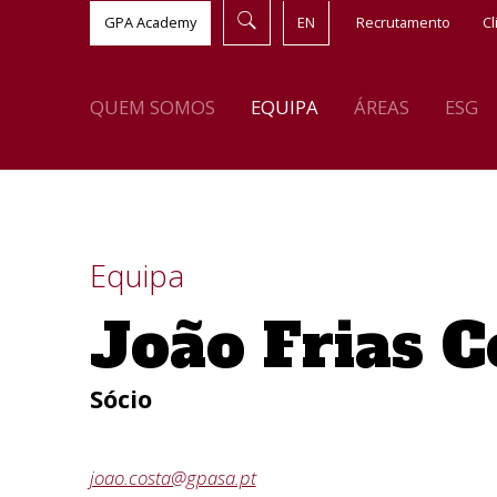
GPA Academy
EN
Recrutamento
Cl
QUEM SOMOS
EQUIPA
ÁREAS
ESG
Equipa
João Frias C
Sócio
joao.costa@gpasa.pt