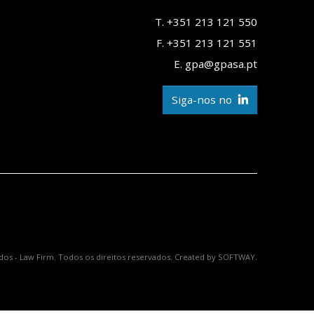
T. +351 213 121 550
F. +351 213 121 551
E. gpa@gpasa.pt
Siga-nos no
os - Law Firm. Todos os direitos reservados. Created by
SOFTWAY
.