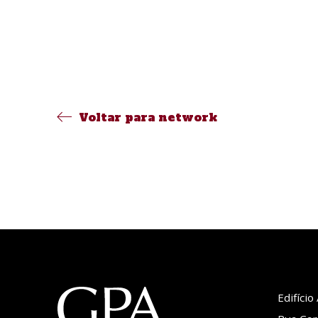
Voltar para network
Edifíci