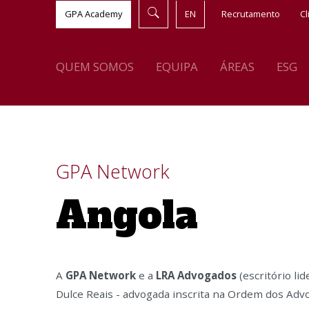
GPA Academy
EN
Recrutamento
Cl
QUEM SOMOS
EQUIPA
ÁREAS
ESG
GPA Network
Angola
A
GPA Network
e a
LRA
Advogados
(escritório lid
Dulce Reais - advogada inscrita na Ordem dos Adv