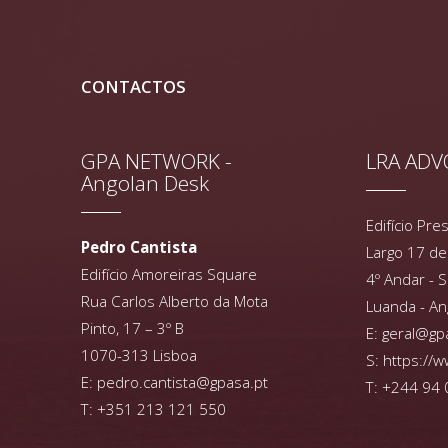
CONTACTOS
GPA NETWORK -
LRA AD
Angolan Desk
Edifício Pr
Pedro Cantista
Largo 17 de
Edifício Amoreiras Square
4º Andar - 
Rua Carlos Alberto da Mota
Luanda - An
Pinto, 17 – 3º B
E:
geral@gp
1070-313 Lisboa
S:
https://w
E:
pedro.cantista@gpasa.pt
T: +244 94 
T: +351 213 121 550