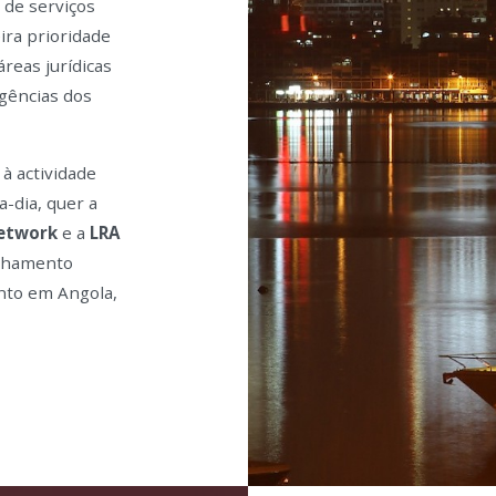
 de serviços
ira prioridade
reas jurídicas
igências dos
à actividade
a-dia, quer a
etwork
e a
LRA
elhamento
nto em Angola,