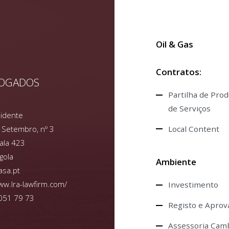
Oil & Gas
Contratos:
VOGADOS
Partilha de Prod
de Serviços
esidente
Local Content
 Setembro, nº 3
Sala 423
gola
Ambiente
asa.pt
ww.lra-lawfirm.com/
Investimento
051 79 73
Registo e Aprov
Assessoria Camb