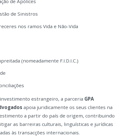
ação de Apólices
stão de Sinistros
receres nos ramos Vida e Não-Vida
preitada (nomeadamente F.I.D.I.C.)
úde
onciliações
investimento estrangeiro, a parceria
GPA
dvogados
apoia juridicamente os seus clientes na
estimento a partir do país de origem, contribuindo
gar as barreiras culturais, linguísticas e jurídicas
adas às transacções internacionais.