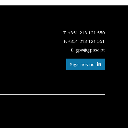
T. +351 213 121 550
F. +351 213 121 551
E. gpa@gpasa.pt
Siga-nos no