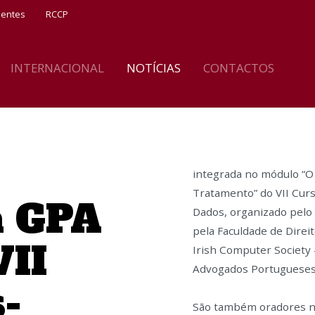
ientes
RCCP
INTERNACIONAL
NOTÍCIAS
CONTACTOS
integrada no módulo “O
Tratamento” do VII Cur
a GPA
Dados, organizado pelo 
pela Faculdade de Direi
VII
Irish Computer Society 
Advogados Portugueses
-
São também oradores ne