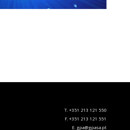
T. +351 213 121 550
F. +351 213 121 551
E. gpa@gpasa.pt