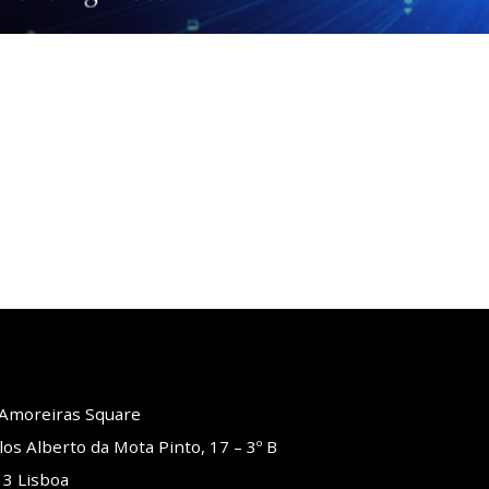
o Amoreiras Square
los Alberto da Mota Pinto, 17 – 3º B
3 Lisboa