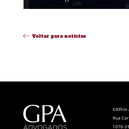
Voltar para notícias
Edifíci
Rua Car
1070-31