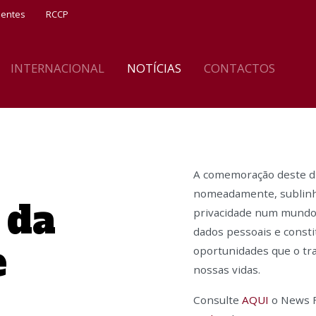
ientes
RCCP
INTERNACIONAL
NOTÍCIAS
CONTACTOS
A comemoração deste dia
nomeadamente, sublinha
 da
privacidade num mundo 
dados pessoais e consti
e
oportunidades que o tr
nossas vidas.
Consulte
AQUI
o News F