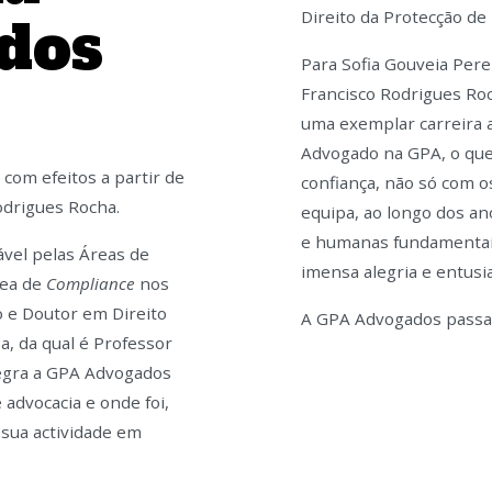
Direito da Protecção de
dos
Para Sofia Gouveia Per
Francisco Rodrigues Roc
uma exemplar carreira
Advogado na GPA, o que 
om efeitos a partir de
confiança, não só com 
odrigues Rocha.
equipa, ao longo dos a
e humanas fundamentais
vel pelas Áreas de
imensa alegria e entus
rea de
Compliance
nos
o e Doutor em Direito
A GPA Advogados passará
a, da qual é Professor
tegra a GPA Advogados
advocacia e onde foi,
sua actividade em