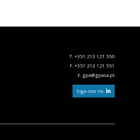
T. +351 213 121 550
F. +351 213 121 551
E. gpa@gpasa.pt
Siga-nos no