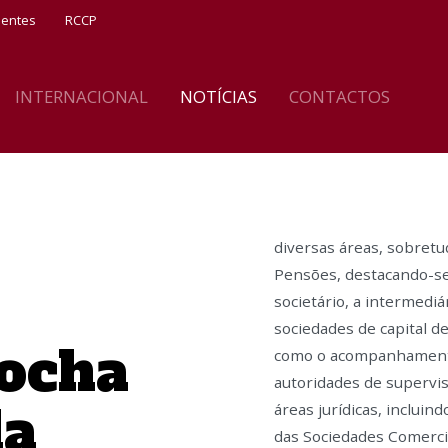
ientes
RCCP
INTERNACIONAL
NOTÍCIAS
CONTACTOS
diversas áreas, sobretu
Pensões, destacando-se 
societário, a intermediár
sociedades de capital de
ocha
como o acompanhamento
autoridades de supervis
da
áreas jurídicas, incluin
das Sociedades Comercia